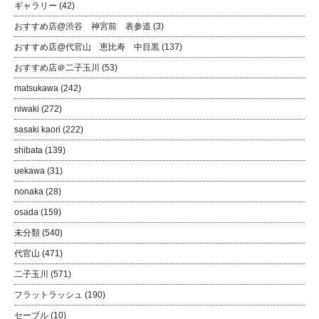
ギャラリー
(42)
おすすめ店@渋谷 神宮前 表参道
(3)
おすすめ店@代官山 恵比寿 中目黒
(137)
おすすめ店＠二子玉川
(53)
matsukawa
(242)
niwaki
(272)
sasaki kaori
(222)
shibata
(139)
uekawa
(31)
nonaka
(28)
osada
(159)
未分類
(540)
代官山
(471)
二子玉川
(571)
フラットラッシュ
(190)
セーブル
(10)