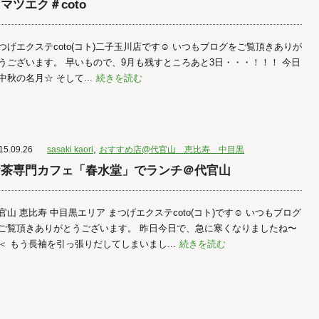
マツエク＃coto
つげエクステcoto(コト)二子玉川店です☺︎ いつもブログをご覧頂きありが
うございます。 早いもので、9月も残すところあと3日・・・！！！ 今日
中秋の名月☆ そして...
続きを読む
,
15.09.26
sasaki kaori
おすすめ店@代官山 恵比寿 中目黒
お茶専門カフェ「春水堂」でランチ＠代官山
官山 恵比寿 中目黒エリア まつげエクステcoto(コト)です☺︎ いつもブログ
ご覧頂きありがとうございます。 昨日今日で、急に寒くなりましたね〜
＜ もう長袖を引っ張りだしてしまいまし...
続きを読む