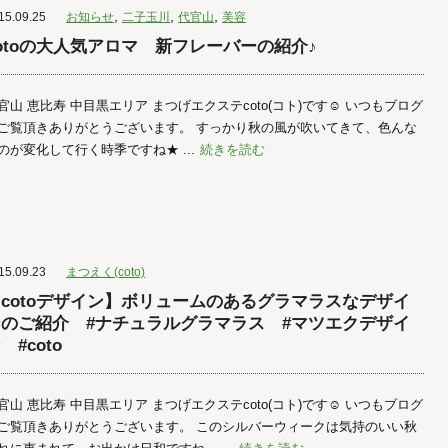
,
,
,
15.09.25
お知らせ
二子玉川
代官山
美容
otoの大人気アロマ 新フレーバーの紹介♪
官山 恵比寿 中目黒エリア まつげエクステcoto(コト)です☺︎ いつもブログ
ご覧頂きありがとうございます。 すっかり秋の風が吹いてきて、色んな
のが変化して行く時季ですね★ ...
続きを読む
15.09.23
まつえく(coto)
cotoデザイン】ボリュームのあるグラマラスなデザイ
ンのご紹介 #ナチュラルグラマラス #マツエクデザイ
 #coto
官山 恵比寿 中目黒エリア まつげエクステcoto(コト)です☺︎ いつもブログ
ご覧頂きありがとうございます。 このシルバーウィークは気持のいい秋