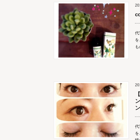
20
c
代
を
も
20
【
ン
代
を