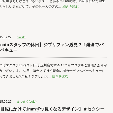
ご覧頂きありがとうございます。 とある日の帰宅時、私の前にいた学生
んらしい男女がいて、そのお一人の方の...
続きを読む
15.09.29
niwaki
cotoスタッフの休日】ジブリファン必見？！鎌倉でバ
ーベキュー
つげエクステcoto(コト)二子玉川店です☺︎ いつもブログをご覧頂きありが
うございます。 先日、毎年必ず行く鎌倉の樹ガーデンへバーベキューに
ってきました^0^ 私！ジブリが大...
続きを読む
15.09.27
まつえく(coto)
【目尻にかけて1mmずつ長くなるデザイン】＃セクシー