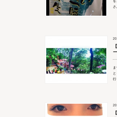
を
さ
20
【
ま
と
行
20