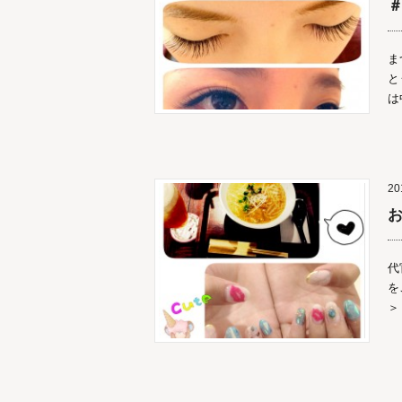
＃
ま
と
は
20
代
を
＞