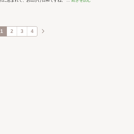
れに恵まれて、お出かけ日和ですね。 ...
続きを読む
1
2
3
4