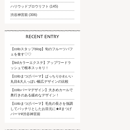
ハリウッドブロウリフト
(145)
渋谷神宮前
(306)
【cotoスタッフblog】旬のフルーツパフ
ェを食す♡♡
【ledカラーエクステ】アップワードラ
ッシュで根本スッキリ！
【cotoまつげパーマ】ぱっちりかわいい
丸目&大人っぽい幅広デザインの比較
【cotoパーマデザイン】大きめカールで
奥行きのある緩めなデザイン！
【cotoまつげパーマ】毛先の長さを強調
してパッチリとしたお目元に★#まつげ
パーマ#渋谷神宮前