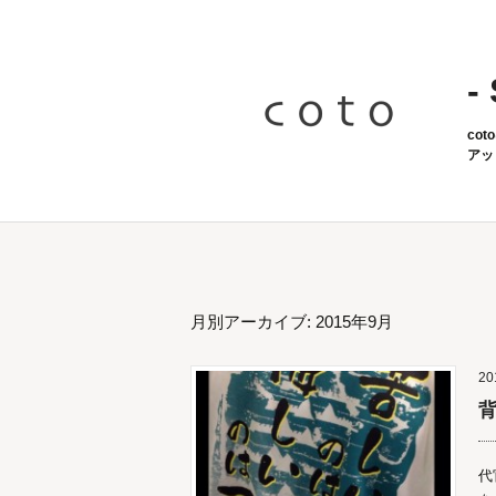
-
co
アッ
月別アーカイブ: 2015年9月
20
代