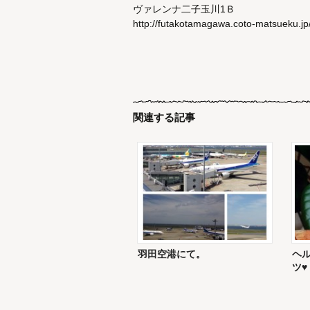
ヴァレンナ二子玉川1Ｂ
http://futakotamagawa.coto-matsueku.jp
関連する記事
羽田空港にて。
ヘル
ツ♥︎