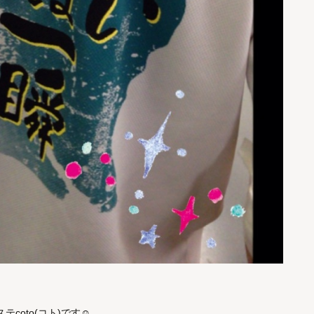
coto(コト)です☺︎