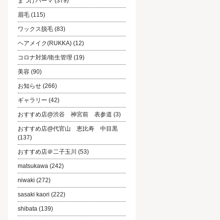
まつげパーマ
(379)
眉毛
(115)
ワックス脱毛
(83)
ヘアメイク(RUKKA)
(12)
コロナ対策/衛生管理
(19)
美容
(90)
お知らせ
(266)
ギャラリー
(42)
おすすめ店@渋谷 神宮前 表参道
(3)
おすすめ店@代官山 恵比寿 中目黒
(137)
おすすめ店＠二子玉川
(53)
matsukawa
(242)
niwaki
(272)
sasaki kaori
(222)
shibata
(139)