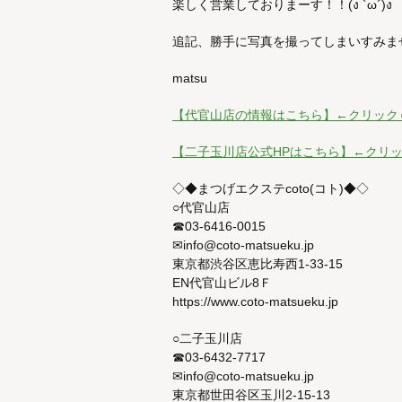
楽しく営業しておりまーす！！(ง `ω´)ง
matsu
【代官山店の情報はこちら】←クリック
【二子玉川店公式HPはこちら】←クリ
◇◆まつげエクステcoto(コト)◆◇
○代官山店
☎03-6416-0015
✉info@coto-matsueku.jp
東京都渋谷区恵比寿西1-33-15
EN代官山ビル8Ｆ
https://www.coto-matsueku.jp
○二子玉川店
☎03-6432-7717
✉info@coto-matsueku.jp
東京都世田谷区玉川2-15-13