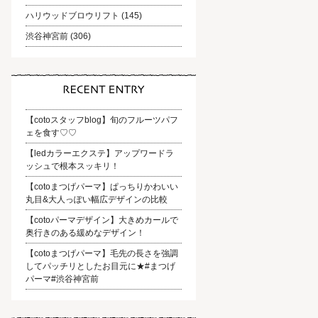
ハリウッドブロウリフト
(145)
渋谷神宮前
(306)
【cotoスタッフblog】旬のフルーツパフ
ェを食す♡♡
【ledカラーエクステ】アップワードラ
ッシュで根本スッキリ！
【cotoまつげパーマ】ぱっちりかわいい
丸目&大人っぽい幅広デザインの比較
【cotoパーマデザイン】大きめカールで
奥行きのある緩めなデザイン！
【cotoまつげパーマ】毛先の長さを強調
してパッチリとしたお目元に★#まつげ
パーマ#渋谷神宮前