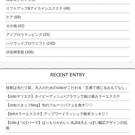
リフトアップ&アイラインエクステ
(48)
ケア
(69)
その他
(42)
アイブロウマッピング
(25)
ハリウッドブロウリフト
(145)
渋谷神宮前
(306)
技術は当たり前。大人のためのcotoがこだわる「五感で感じるおもてなし」
【cotoマツエク】ネイビーアッシュ×ブラウンで抜け感カラーエクステ
【cotoスタッフblog】旬のフルーツパフェを食す♡♡
【ledカラーエクステ】アップワードラッシュで根本スッキリ！
【cotoまつげパーマ】ぱっちりかわいい丸目&大人っぽい幅広デザインの比
較