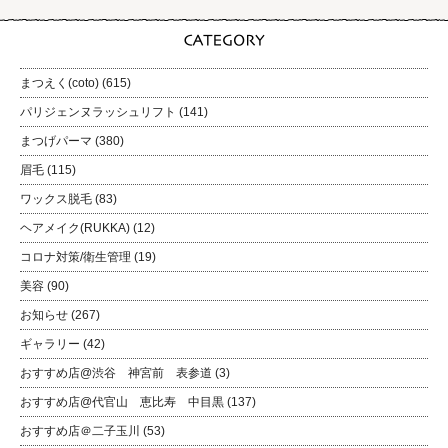
まつえく(coto)
(615)
パリジェンヌラッシュリフト
(141)
まつげパーマ
(380)
眉毛
(115)
ワックス脱毛
(83)
ヘアメイク(RUKKA)
(12)
コロナ対策/衛生管理
(19)
美容
(90)
お知らせ
(267)
ギャラリー
(42)
おすすめ店@渋谷 神宮前 表参道
(3)
おすすめ店@代官山 恵比寿 中目黒
(137)
おすすめ店＠二子玉川
(53)