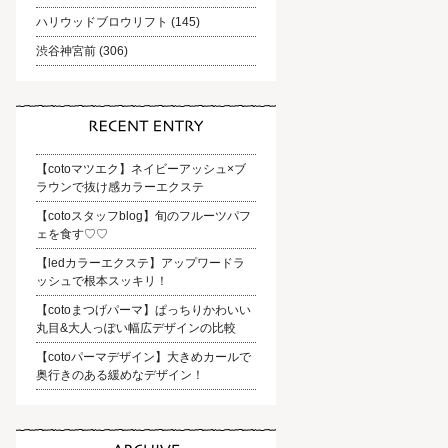
ハリウッドブロウリフト
(145)
渋谷神宮前
(306)
【cotoマツエク】ネイビーアッシュ×ブ
ラウンで抜け感カラーエクステ
【cotoスタッフblog】旬のフルーツパフ
ェを食す♡♡
【ledカラーエクステ】アップワードラ
ッシュで根本スッキリ！
【cotoまつげパーマ】ぱっちりかわいい
丸目&大人っぽい幅広デザインの比較
【cotoパーマデザイン】大きめカールで
奥行きのある緩めなデザイン！