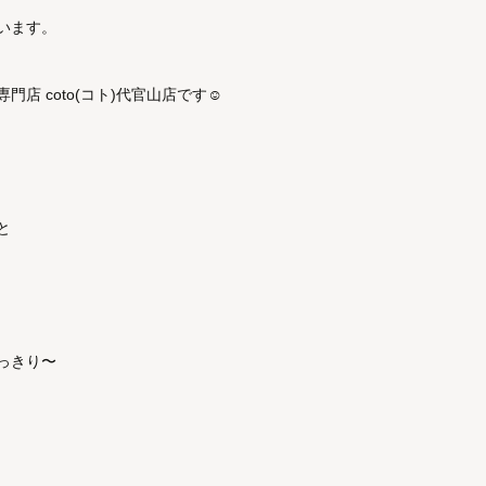
います。
 coto(コト)代官山店です☺︎
と
っきり〜