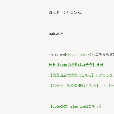
ロッド シリコンXL
natsuki✴︎
instagram(
@coto_natsuki
)←こちらも
▶︎▶︎【cotoの予約はコチラ】◀︎◀︎
【代官山店の情報はこちら】←クリック
【二子玉川店公式HPはこちら】←クリ
【coto公式instagramはコチラ】