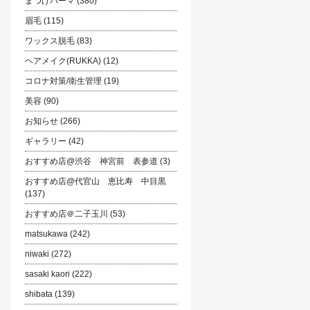
まつげパーマ
(380)
眉毛
(115)
ワックス脱毛
(83)
ヘアメイク(RUKKA)
(12)
コロナ対策/衛生管理
(19)
美容
(90)
お知らせ
(266)
ギャラリー
(42)
おすすめ店@渋谷 神宮前 表参道
(3)
おすすめ店@代官山 恵比寿 中目黒
(137)
おすすめ店＠二子玉川
(53)
matsukawa
(242)
niwaki
(272)
sasaki kaori
(222)
shibata
(139)