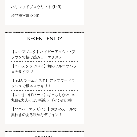
ハリウッドブロウリフト
(145)
渋谷神宮前
(306)
【cotoマツエク】ネイビーアッシュ×ブ
ラウンで抜け感カラーエクステ
【cotoスタッフblog】旬のフルーツパフ
ェを食す♡♡
【ledカラーエクステ】アップワードラ
ッシュで根本スッキリ！
【cotoまつげパーマ】ぱっちりかわいい
丸目&大人っぽい幅広デザインの比較
【cotoパーマデザイン】大きめカールで
奥行きのある緩めなデザイン！