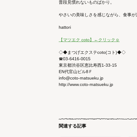
普段見慣れないものばかり。
やさいの美味しさを感じながら、食事が
hattori
【マツエク coto】←クリック☺︎
◇◆まつげエクステcoto(コト)◆◇
☎︎03-6416-0015
東京都渋谷区恵比寿西1-33-15
EN代官山ビル8Ｆ
info@coto-matsueku.jp
http://www.coto-matsueku.jp
関連する記事