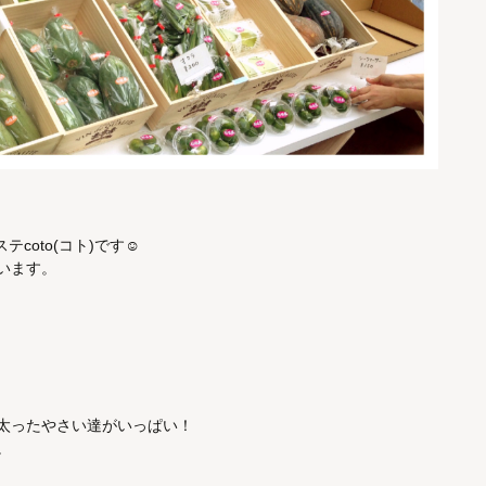
coto(コト)です☺︎
います。
太ったやさい達がいっぱい！
。