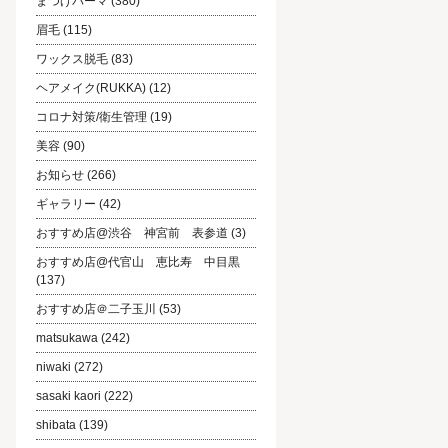
まつげパーマ
(380)
眉毛
(115)
ワックス脱毛
(83)
ヘアメイク(RUKKA)
(12)
コロナ対策/衛生管理
(19)
美容
(90)
お知らせ
(266)
ギャラリー
(42)
おすすめ店@渋谷 神宮前 表参道
(3)
おすすめ店@代官山 恵比寿 中目黒
(137)
おすすめ店＠二子玉川
(53)
matsukawa
(242)
niwaki
(272)
sasaki kaori
(222)
shibata
(139)