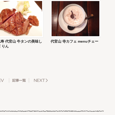
寿 代官山 牛タンの美味し
代官山 寺カフェ menuチェー
 りん