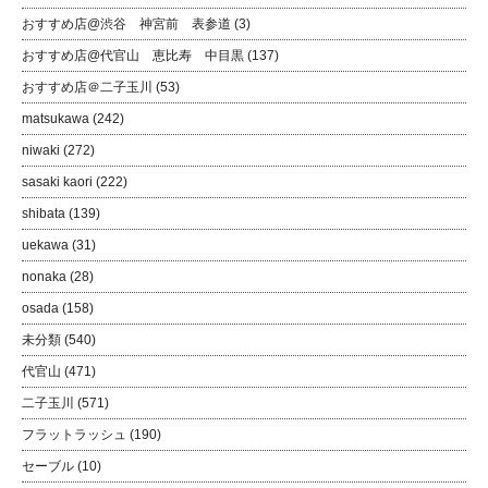
おすすめ店@渋谷 神宮前 表参道
(3)
おすすめ店@代官山 恵比寿 中目黒
(137)
おすすめ店＠二子玉川
(53)
matsukawa
(242)
niwaki
(272)
sasaki kaori
(222)
shibata
(139)
uekawa
(31)
nonaka
(28)
osada
(158)
未分類
(540)
代官山
(471)
二子玉川
(571)
フラットラッシュ
(190)
セーブル
(10)