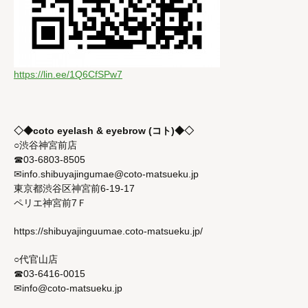
https://lin.ee/1Q6CfSPw7
◇◆coto eyelash & eyebrow (コト)◆◇
○渋谷神宮前店
☎03-6803-8505
✉info.shibuyajingumae@coto-matsueku.jp
東京都渋谷区神宮前6-19-17
ペリエ神宮前7Ｆ
https://shibuyajinguumae.coto-matsueku.jp/
○代官山店
☎03-6416-0015
✉info@coto-matsueku.jp