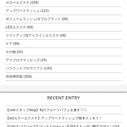
カラーエクステ
(259)
アップワードラッシュ
(122)
ボリュームラッシュ/ダブルフラット
(96)
LEDエクステ
(69)
リフトアップ&アイラインエクステ
(48)
ケア
(69)
その他
(42)
アイブロウマッピング
(25)
ハリウッドブロウリフト
(145)
渋谷神宮前
(306)
【cotoスタッフblog】旬のフルーツパフェを食す♡♡
【ledカラーエクステ】アップワードラッシュで根本スッキリ！
【cotoまつげパーマ】ぱっちりかわいい丸目&大人っぽい幅広デザインの比