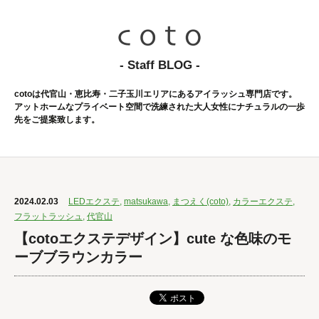
- Staff BLOG -
cotoは代官山・恵比寿・二子玉川エリアにあるアイラッシュ専門店です。
アットホームなプライベート空間で洗練された大人女性にナチュラルの一歩
先をご提案致します。
2024.02.03
LEDエクステ
,
matsukawa
,
まつえく(coto)
,
カラーエクステ
,
フラットラッシュ
,
代官山
【cotoエクステデザイン】cute な色味のモ
ーブブラウンカラー