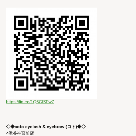
https://lin.ee/1Q6CfSPw7
◇◆coto eyelash & eyebrow (コト)◆◇
○渋谷神宮前店