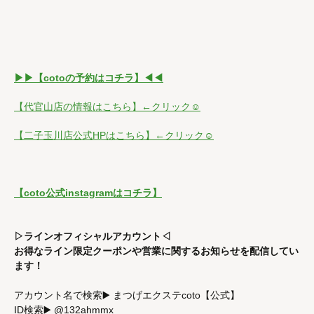
▶︎▶︎【cotoの予約はコチラ】◀︎◀︎
【代官山店の情報はこちら】←クリック☺
【二子玉川店公式HPはこちら】←クリック☺
【coto公式instagramはコチラ】
▷ラインオフィシャルアカウント◁
お得なライン限定クーポンや営業に関するお知らせを配信してい
ます！
アカウント名で検索▶️ まつげエクステcoto【公式】
ID検索▶️ @132ahmmx