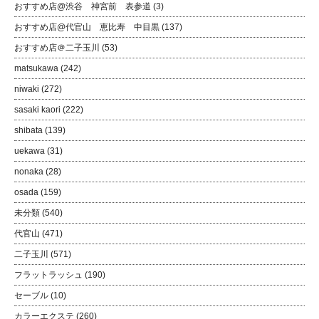
おすすめ店@渋谷 神宮前 表参道
(3)
おすすめ店@代官山 恵比寿 中目黒
(137)
おすすめ店＠二子玉川
(53)
matsukawa
(242)
niwaki
(272)
sasaki kaori
(222)
shibata
(139)
uekawa
(31)
nonaka
(28)
osada
(159)
未分類
(540)
代官山
(471)
二子玉川
(571)
フラットラッシュ
(190)
セーブル
(10)
カラーエクステ
(260)