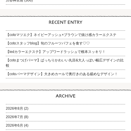
渋谷神宮前
(306)
【cotoマツエク】ネイビーアッシュ×ブラウンで抜け感カラーエクステ
【cotoスタッフblog】旬のフルーツパフェを食す♡♡
【ledカラーエクステ】アップワードラッシュで根本スッキリ！
【cotoまつげパーマ】ぱっちりかわいい丸目&大人っぽい幅広デザインの比
較
【cotoパーマデザイン】大きめカールで奥行きのある緩めなデザイン！
2026年8月
(2)
2026年7月
(8)
2026年6月
(4)