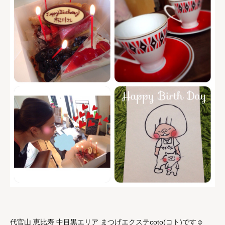
代官山 恵比寿 中目黒エリア まつげエクステcoto(コト)です☺︎