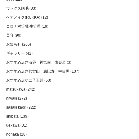
ワックス脱毛
(83)
ヘアメイク(RUKKA)
(12)
コロナ対策/衛生管理
(19)
美容
(90)
お知らせ
(266)
ギャラリー
(42)
おすすめ店@渋谷 神宮前 表参道
(3)
おすすめ店@代官山 恵比寿 中目黒
(137)
おすすめ店＠二子玉川
(53)
matsukawa
(242)
niwaki
(272)
sasaki kaori
(222)
shibata
(139)
uekawa
(31)
nonaka
(28)