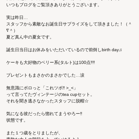
いつもブログをご覧頂きありがとうございます。
実は昨日…
スタッフから素敵なお誕生日サプライズをして頂きました！（＾
∇＾）
夏ど真ん中の夏女です。
誕生日当日はお休みをいただいているので前倒しbirth day♫
ケーキも大好物のベリー系(タルト)は100点‼︎‼︎
プレゼントもまさかのまさかでした…涙
無意識にポロっと「これツボ‼︎ >_<」
って言ってたヴィンテージのtea cupセット。
それを聞き逃さなかったスタッフに脱帽☆
気になる彼だったら惚れてまうやろー‼︎
状態です。
また１つ歳をとりましたが、