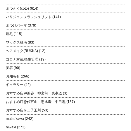
まつえく(coto)
(614)
パリジェンヌラッシュリフト
(141)
まつげパーマ
(379)
眉毛
(115)
ワックス脱毛
(83)
ヘアメイク(RUKKA)
(12)
コロナ対策/衛生管理
(19)
美容
(90)
お知らせ
(266)
ギャラリー
(42)
おすすめ店@渋谷 神宮前 表参道
(3)
おすすめ店@代官山 恵比寿 中目黒
(137)
おすすめ店＠二子玉川
(53)
matsukawa
(242)
niwaki
(272)