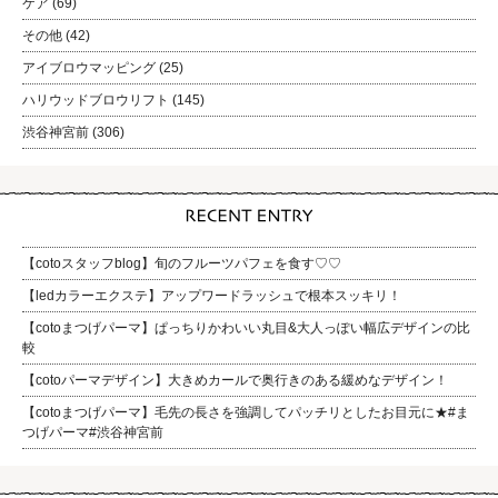
ケア
(69)
その他
(42)
アイブロウマッピング
(25)
ハリウッドブロウリフト
(145)
渋谷神宮前
(306)
【cotoスタッフblog】旬のフルーツパフェを食す♡♡
【ledカラーエクステ】アップワードラッシュで根本スッキリ！
【cotoまつげパーマ】ぱっちりかわいい丸目&大人っぽい幅広デザインの比
較
【cotoパーマデザイン】大きめカールで奥行きのある緩めなデザイン！
【cotoまつげパーマ】毛先の長さを強調してパッチリとしたお目元に★#ま
つげパーマ#渋谷神宮前