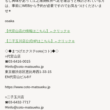
もし興味があって江之浦測候所へ足を運ぼうと検討されている方
は、事前にWEBから予約が必要ですのでお気をつけくださいま
せ✴︎
osaka
【代官山店の情報はこちら】←クリック☺
【二子玉川店公式HPはこちら】←クリック☺
◇◆まつげエクステcoto(コト)◆◇
○代官山店
☎03-6416-0015
✉info@coto-matsueku.jp
東京都渋谷区恵比寿西1-33-15
EN代官山ビル8Ｆ
https://www.coto-matsueku.jp
○二子玉川店
☎03-6432-7717
✉info@coto-matsueku.jp