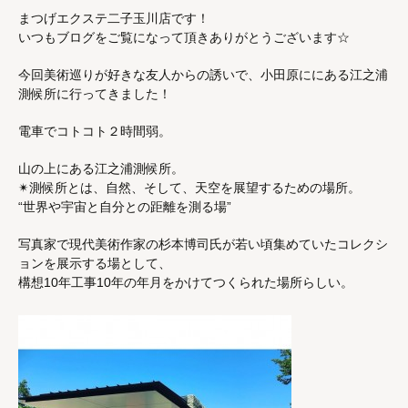
まつげエクステ二子玉川店です！
いつもブログをご覧になって頂きありがとうございます☆
今回美術巡りが好きな友人からの誘いで、小田原ににある江之浦
測候所に行ってきました！
電車でコトコト２時間弱。
山の上にある江之浦測候所。
✴︎測候所とは、自然、そして、天空を展望するための場所。
“世界や宇宙と自分との距離を測る場”
写真家で現代美術作家の杉本博司氏が若い頃集めていたコレクシ
ョンを展示する場として、
構想10年工事10年の年月をかけてつくられた場所らしい。