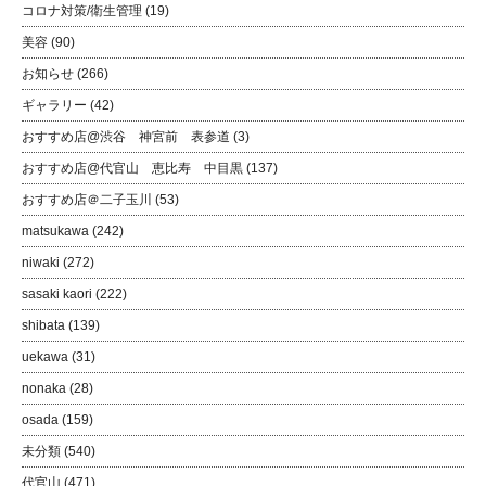
コロナ対策/衛生管理
(19)
美容
(90)
お知らせ
(266)
ギャラリー
(42)
おすすめ店@渋谷 神宮前 表参道
(3)
おすすめ店@代官山 恵比寿 中目黒
(137)
おすすめ店＠二子玉川
(53)
matsukawa
(242)
niwaki
(272)
sasaki kaori
(222)
shibata
(139)
uekawa
(31)
nonaka
(28)
osada
(159)
未分類
(540)
代官山
(471)