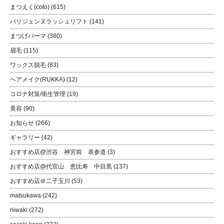
まつえく(coto)
(615)
パリジェンヌラッシュリフト
(141)
まつげパーマ
(380)
眉毛
(115)
ワックス脱毛
(83)
ヘアメイク(RUKKA)
(12)
コロナ対策/衛生管理
(19)
美容
(90)
お知らせ
(266)
ギャラリー
(42)
おすすめ店@渋谷 神宮前 表参道
(3)
おすすめ店@代官山 恵比寿 中目黒
(137)
おすすめ店＠二子玉川
(53)
matsukawa
(242)
niwaki
(272)