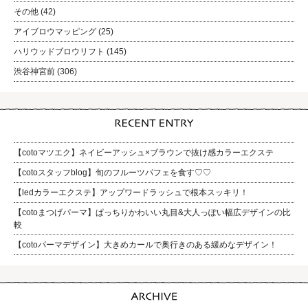
その他
(42)
アイブロウマッピング
(25)
ハリウッドブロウリフト
(145)
渋谷神宮前
(306)
【cotoマツエク】ネイビーアッシュ×ブラウンで抜け感カラーエクステ
【cotoスタッフblog】旬のフルーツパフェを食す♡♡
【ledカラーエクステ】アップワードラッシュで根本スッキリ！
【cotoまつげパーマ】ぱっちりかわいい丸目&大人っぽい幅広デザインの比
較
【cotoパーマデザイン】大きめカールで奥行きのある緩めなデザイン！