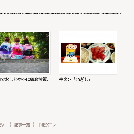
物でおしとやかに鎌倉散策♪
牛タン『ねぎし』