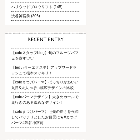
ハリウッドブロウリフト
(145)
渋谷神宮前
(306)
【cotoスタッフblog】旬のフルーツパフ
ェを食す♡♡
【ledカラーエクステ】アップワードラ
ッシュで根本スッキリ！
【cotoまつげパーマ】ぱっちりかわいい
丸目&大人っぽい幅広デザインの比較
【cotoパーマデザイン】大きめカールで
奥行きのある緩めなデザイン！
【cotoまつげパーマ】毛先の長さを強調
してパッチリとしたお目元に★#まつげ
パーマ#渋谷神宮前