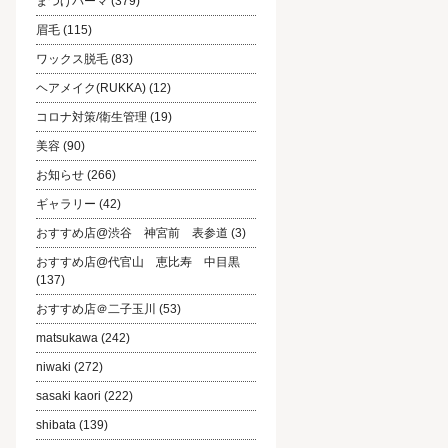
まつげパーマ
(379)
眉毛
(115)
ワックス脱毛
(83)
ヘアメイク(RUKKA)
(12)
コロナ対策/衛生管理
(19)
美容
(90)
お知らせ
(266)
ギャラリー
(42)
おすすめ店@渋谷 神宮前 表参道
(3)
おすすめ店@代官山 恵比寿 中目黒
(137)
おすすめ店＠二子玉川
(53)
matsukawa
(242)
niwaki
(272)
sasaki kaori
(222)
shibata
(139)