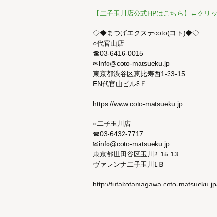
【二子玉川店公式HPはこちら】←クリ
◇◆まつげエクステcoto(コト)◆◇
○代官山店
☎03-6416-0015
✉info@coto-matsueku.jp
東京都渋谷区恵比寿西1-33-15
EN代官山ビル8Ｆ
https://www.coto-matsueku.jp
○二子玉川店
☎03-6432-7717
✉info@coto-matsueku.jp
東京都世田谷区玉川2-15-13
ヴァレンナ二子玉川1Ｂ
http://futakotamagawa.coto-matsueku.jp