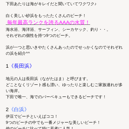
下田あたりは海がキレイだと聞いていてワクワク♪
白く美しい砂浜をもったたくさんのビーチ！
毎年最高ランクを誇るAAAの水質！
海水浴、海洋浴、サーフィン、シーカヤック、釣り・・。
それぞれの個性を持つ9つのビーチ。
浜が一つと思いきやたくさんあったのでせっかくなのでそれぞれ
の浜を紹介^^
1
《長田浜》
地元の人は長田浜（ながたはま）と呼びます。
どことなくリゾート感も漂い、ゆったりと楽しむご家族連れが多
い海岸。
下田で唯一、海でのバーベキューもできるビーチです！
2
《白浜》
伊豆でビーチといえばココ！
9つのビーチの中でも一番メジャーな美しいビーチ！
他のビーチに比べて特に若者に人気！