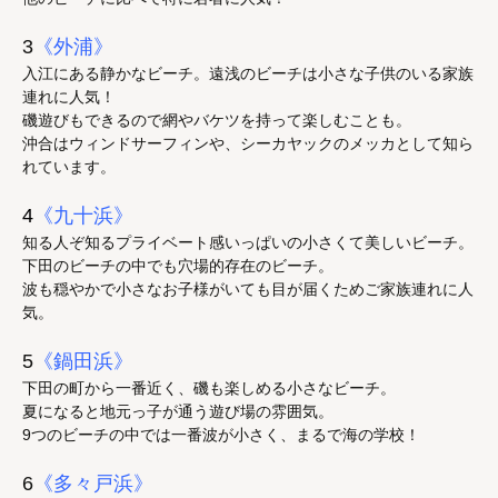
3
《外浦》
入江にある静かなビーチ。遠浅のビーチは小さな子供のいる家族
連れに人気！
磯遊びもできるので網やバケツを持って楽しむことも。
沖合はウィンドサーフィンや、シーカヤックのメッカとして知ら
れています。
4
《九十浜》
知る人ぞ知るプライベート感いっぱいの小さくて美しいビーチ。
下田のビーチの中でも穴場的存在のビーチ。
波も穏やかで小さなお子様がいても目が届くためご家族連れに人
気。
5
《鍋田浜》
下田の町から一番近く、磯も楽しめる小さなビーチ。
夏になると地元っ子が通う遊び場の雰囲気。
9つのビーチの中では一番波が小さく、まるで海の学校！
6
《多々戸浜》