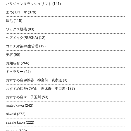
パリジェンヌラッシュリフト
(141)
まつげパーマ
(379)
眉毛
(115)
ワックス脱毛
(83)
ヘアメイク(RUKKA)
(12)
コロナ対策/衛生管理
(19)
美容
(90)
お知らせ
(266)
ギャラリー
(42)
おすすめ店@渋谷 神宮前 表参道
(3)
おすすめ店@代官山 恵比寿 中目黒
(137)
おすすめ店＠二子玉川
(53)
matsukawa
(242)
niwaki
(272)
sasaki kaori
(222)