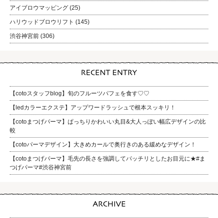
アイブロウマッピング
(25)
ハリウッドブロウリフト
(145)
渋谷神宮前
(306)
【cotoスタッフblog】旬のフルーツパフェを食す♡♡
【ledカラーエクステ】アップワードラッシュで根本スッキリ！
【cotoまつげパーマ】ぱっちりかわいい丸目&大人っぽい幅広デザインの比
較
【cotoパーマデザイン】大きめカールで奥行きのある緩めなデザイン！
【cotoまつげパーマ】毛先の長さを強調してパッチリとしたお目元に★#ま
つげパーマ#渋谷神宮前