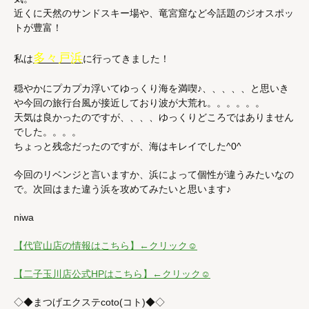
近くに天然のサンドスキー場や、竜宮窟など今話題のジオスポッ
トが豊富！
多々戸浜
私は
に行ってきました！
穏やかにプカプカ浮いてゆっくり海を満喫♪、、、、、と思いき
や今回の旅行台風が接近しており波が大荒れ。。。。。。
天気は良かったのですが、、、、ゆっくりどころではありません
でした。。。。
ちょっと残念だったのですが、海はキレイでした^0^
今回のリベンジと言いますか、浜によって個性が違うみたいなの
で。次回はまた違う浜を攻めてみたいと思います♪
niwa
【代官山店の情報はこちら】←クリック☺
【二子玉川店公式HPはこちら】←クリック☺
◇◆まつげエクステcoto(コト)◆◇