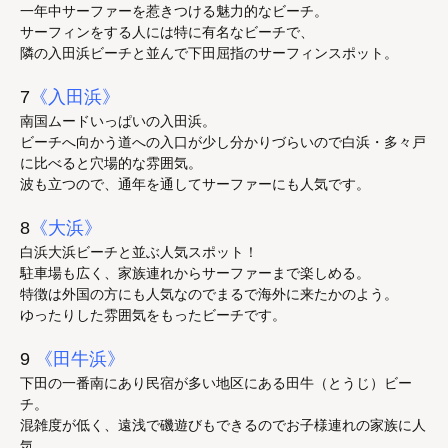
一年中サーファーを惹きつける魅力的なビーチ。
サーフィンをする人には特に有名なビーチで、
隣の入田浜ビーチと並んで下田屈指のサーフィンスポット。
7
《入田浜》
南国ムードいっぱいの入田浜。
ビーチへ向かう道への入口が少し分かりづらいので白浜・多々戸
に比べると穴場的な雰囲気。
波も立つので、通年を通してサーファーにも人気です。
8
《大浜》
白浜大浜ビーチと並ぶ人気スポット！
駐車場も広く、家族連れからサーファーまで楽しめる。
特徴は外国の方にも人気なのでまるで海外に来たかのよう。
ゆったりした雰囲気をもったビーチです。
9
《田牛浜》
下田の一番南にあり民宿が多い地区にある田牛（とうじ）ビー
チ。
混雑度が低く、遠浅で磯遊びもできるのでお子様連れの家族に人
気。