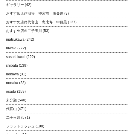
ギャラリー
(42)
おすすめ店@渋谷 神宮前 表参道
(3)
おすすめ店@代官山 恵比寿 中目黒
(137)
おすすめ店＠二子玉川
(53)
matsukawa
(242)
niwaki
(272)
sasaki kaori
(222)
shibata
(139)
uekawa
(31)
nonaka
(28)
osada
(159)
未分類
(540)
代官山
(471)
二子玉川
(571)
フラットラッシュ
(190)