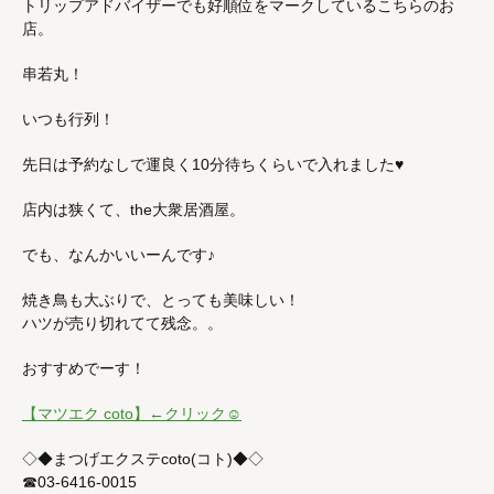
トリップアドバイザーでも好順位をマークしているこちらのお
店。
串若丸！
いつも行列！
先日は予約なしで運良く10分待ちくらいで入れました♥︎
店内は狭くて、the大衆居酒屋。
でも、なんかいいーんです♪
焼き鳥も大ぶりで、とっても美味しい！
ハツが売り切れてて残念。。
おすすめでーす！
【マツエク coto】←クリック☺︎
◇◆まつげエクステcoto(コト)◆◇
☎︎03-6416-0015